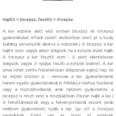
Hajlító = bicepsz, feszítő = tricepsz
A kar edzése alatt első sorban bicepsz és tricepsz
gyakorlatokat értünk (azért elsősorban, mert pl. a body
building versenyzők alkarra is edzenek.) A bicepsz a kar
hajlító izom, vagyis akkor dolgozik, ha a könyök ízület hajlik.
A tricepsz a kar feszítő izom - ő pont ellentétesen
dolgozik, vagyis ő nyújtja, feszíti a könyök ízületet. A kar
izmai tehát szinte folyamatosan dolgoznak egész nap, és
az edzés közben is - nemcsak a kar gyakorlatoknál,
hanem egyéb gyakorlatoknál is. Például a hashoz húzásnál,
vagy a húzódzkodásnál, amik hátizom gyakorlatok, a
bicepsz is részt vesz a mozdulatban (hiszen hajlik a kar.)
A fekvőtámasznál, vagy a fekvenyomásnál viszont (amik
mellizom gyakorlatok) nyúlik a kar, így ott a tricepsz
segédkezik. Ezért van az, hogy az edzések