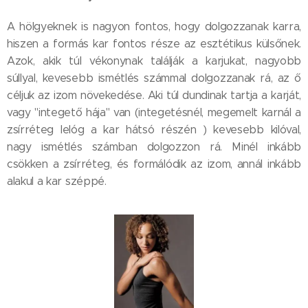
A hölgyeknek is nagyon fontos, hogy dolgozzanak karra,
hiszen a formás kar fontos része az esztétikus külsőnek.
Azok, akik túl vékonynak találják a karjukat, nagyobb
súllyal, kevesebb ismétlés számmal dolgozzanak rá, az ő
céljuk az izom növekedése. Aki túl dundinak tartja a karját,
vagy "integető hája" van (integetésnél, megemelt karnál a
zsírréteg lelóg a kar hátsó részén ) kevesebb kilóval,
nagy ismétlés számban dolgozzon rá. Minél inkább
csökken a zsírréteg, és formálódik az izom, annál inkább
alakul a kar széppé.