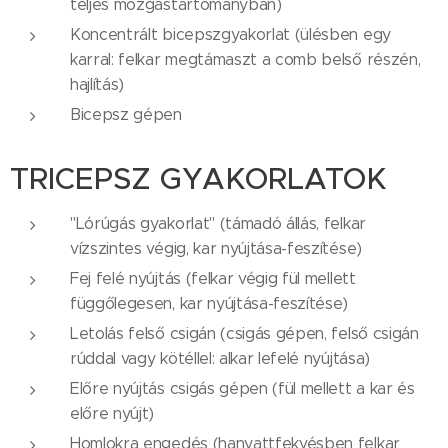
teljes mozgástartományban)
Koncentrált bicepszgyakorlat (ülésben egy
karral: felkar megtámaszt a comb belső részén,
hajlítás)
Bicepsz gépen
TRICEPSZ GYAKORLATOK
"Lórúgás gyakorlat" (támadó állás, felkar
vízszintes végig, kar nyújtása-feszítése)
Fej felé nyújtás (felkar végig fül mellett
függőlegesen, kar nyújtása-feszítése)
Letolás felső csigán (csigás gépen, felső csigán
rúddal vagy kötéllel: alkar lefelé nyújtása)
Előre nyújtás csigás gépen (fül mellett a kar és
előre nyújt)
Homlokra engedés (hanyattfekvésben felkar