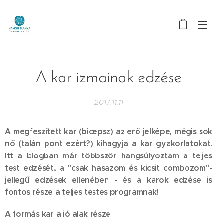
A kar izmainak edzése
2017.11.11
A megfeszített kar (bicepsz) az erő jelképe, mégis sok
nő (talán pont ezért?) kihagyja a kar gyakorlatokat.
Itt a blogban már többször hangsúlyoztam a teljes
test edzését, a "csak hasazom és kicsit combozom"-
jellegű edzések ellenében - és a karok edzése is
fontos része a teljes testes programnak!
A formás kar a jó alak része