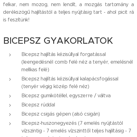
felkar, nem mozog, nem lendít, a mozgás tartomány a
derékszögű hajlítástól a teljes nyújtásig tart - ahol picit rá
is feszítünk!
BICEPSZ GYAKORLATOK
Bicepsz hajlítás kézisúllyal forgatással
(leengedésnél comb felé néz a tenyér, emelésnél
mellkas felé)
Bicepsz hajlítás kézisúllyal kalapácsfogással
(tenyér végig közép felé néz)
Bicepsz gumikötéllel, egyszerre / váltva
Bicepsz rúddal
Bicepsz csigás gépen (alsó csigán)
Bicepsz-huszonegyezés (7 emelés nyújtástól
vízszintig - 7 emelés vízszinttől teljes hajlításig - 7