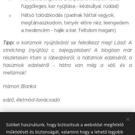
függőleges, kar nyújtása - kézisúllyal, rúddal)
Hátsó tolódzkodás (padnak háttal vagyok,
megtámaszkodom, tenyér előre néz, leengedem
a medencém - hajlik a kar, feltolom magam)
Tipp:
a karizmok nyújtásáról se feledkezz meg! Lásd: A
stretching (nyújtás) c. bejegyzésben! A blogban már
részletesen írtam a lábedzésről, a hátizmok edzéséről, a
hasizmok edzéséről - hátra van még a váll, és a
mellizmok!
Hámori Blanka
edző, életmód-tanácsadó
Share
Sütiket használunk, hogy biztosítsuk a weboldal megfelelő
működését és biztonságát, valamint hogy a lehető legjobb