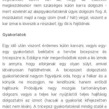
megkezdésekor nem szükséges külön karra dolgozni -
mert ezeknél az alapgyakorlatoknál úgyis dolgozni fog. A
mozdulatot majd a nagy izom (mell / hát) végzi, viszont a
kar izmai is kiveszik a részüket, így ők is fejlődnek.
Gyakorlatok
Egy idő után viszont érdemes külön karozni, vagyis egy-
egy gyakorlatot beiktatni a tervbe bicepszre és
tricepszre is. Eddigre már megerősödtek ezek a kis izmok
is annyira, hogy elbírjanak egy olyan súlyt, amivel
látványosan fejlődhetnek. A bicepszet dolgoztató
gyakorlatoknál nagyon figyeljünk oda, hogy a felkar és a
könyök ne mozogjon, ne lendítsünk, hanem erőből
hajlítsunk. Próbáljunk nagy mozgás tartományban
dolgozni, vagyis a teljes kar nyújtástól teljes hajlításig
dolgoztatni az izmot (hacsak a gyakorlat kifejezetten
mást nem kíván). A tricepsz gyakorlatoknál mindig stabil a