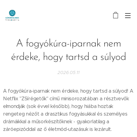
A fogyókúra-iparnak nem
érdeke, hogy tartsd a súlyod
2026.05.11
A fogyókúra-iparnak nem érdeke, hogy tartsd a súlyod! A
Netflix "ZSírégetők" című minisorozatában a résztvevők
elmondják (sok évvel később), hogy hiába hoztak
rengeteg nézőt a drasztikus fogyásukkal és személyes
drámáikkal a műsorkészítőknek - gyakorlatilag a
záróepizóddal az ő életmód-utazásuk is lezárult.