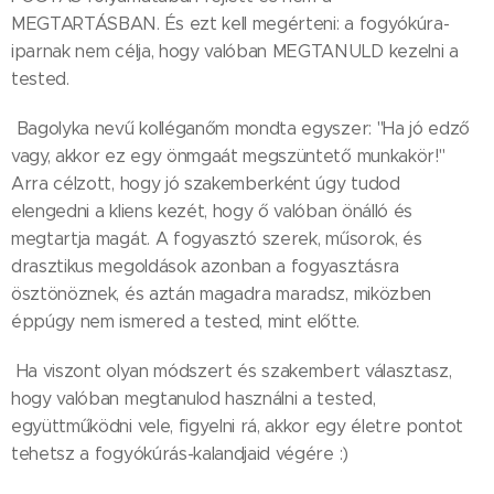
MEGTARTÁSBAN. És ezt kell megérteni: a fogyókúra-
iparnak nem célja, hogy valóban MEGTANULD kezelni a
tested.
Bagolyka nevű kolléganőm mondta egyszer: "Ha jó edző
vagy, akkor ez egy önmgaát megszüntető munkakör!"
Arra célzott, hogy jó szakemberként úgy tudod
elengedni a kliens kezét, hogy ő valóban önálló és
megtartja magát. A fogyasztó szerek, műsorok, és
drasztikus megoldások azonban a fogyasztásra
ösztönöznek, és aztán magadra maradsz, miközben
éppúgy nem ismered a tested, mint előtte.
Ha viszont olyan módszert és szakembert választasz,
hogy valóban megtanulod használni a tested,
együttműködni vele, figyelni rá, akkor egy életre pontot
tehetsz a fogyókúrás-kalandjaid végére :)