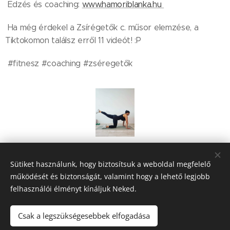
Edzés és coaching:
www.hamoriblanka.hu
Ha még érdekel a Zsírégetők c. műsor elemzése, a
Tiktokomon találsz erről 11 videót! :P
#fitnesz #coaching #zséregetők
Share
Sütiket használunk, hogy biztosítsuk a weboldal megfelelő
működését és biztonságát, valamint hogy a lehető legjobb
felhasználói élményt kínáljuk Neked.
Csak a legszükségesebbek elfogadása
Hámori Blanka EV, 1101 Csákó köz 14. Bp, +36-20-235-9758