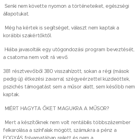
Senki nem követte nyomon a történeteiket, egészségi
állapotukat.
Még ha kértek is segítséget, választ nem kaptak a
korábbi szakértőktől.
Hiába javasolták egy utógondozási program beveztését,
a csatorna nem volt rá vevő.
381 résztvevőből 380 visszahízott, sokan a régi (mások
pedig új) étkezési zavarral, szégyeérzettel küzdeöttek,
pszichés támogatást sem a műsor alatt, sem később nem
kaptak.
MIÉRT HAGYTA ŐKET MAGUKRA A MŰSOR?
Mert a készítőknek nem volt rentábilis többszázember
felkarolása a színfalak mögött, számukra a pénz a
FOGYÁS folyamatában rejlett és nem a