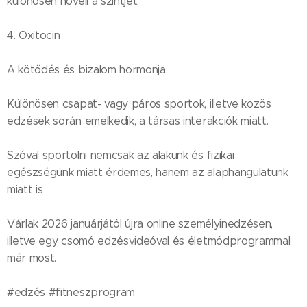
különösen növeli a szintjét.
4. Oxitocin
A kötődés és bizalom hormonja.
Különösen csapat- vagy páros sportok, illetve közös
edzések során emelkedik, a társas interakciók miatt.
Szóval sportolni nemcsak az alakunk és fizikai
egészségünk miatt érdemes, hanem az alaphangulatunk
miatt is 🤗
Várlak 2026 januárjától újra online személyinedzésen,
illetve egy csomó edzésvideóval és életmódprogrammal
már most.
#edzés #fitneszprogram