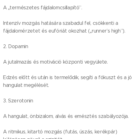
A „természetes fájdalomcsillapító”.
Intenzív mozgás hatására szabadul fel, csökkenti a
fájdalomérzetet és eufóriát okozhat („runner’s high”).
2. Dopamin
A jutalmazás és motiváció központi vegyülete.
Edzés előtt és után is termelődik, segíti a fókuszt és a jó
hangulat megélését.
3. Szerotonin
A hangulat, önbizalom, alvás és emésztés szabályozója.
A ritmikus, kitartó mozgás (futás, úszás, kerékpár)