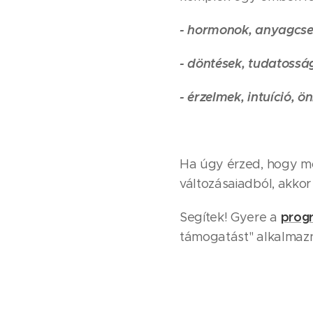
- hormonok, anyagcser
- döntések, tudatossá
- érzelmek, intuíció,
Ha úgy érzed, hogy mos
változásaiadból, akkor
progr
Segítek! Gyere a
támogatást" alkalmazn