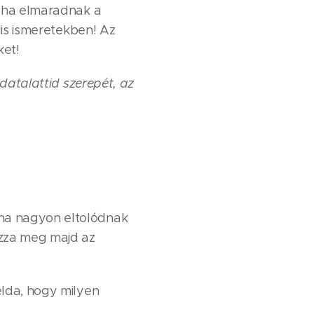
n ha elmaradnak a
lis ismeretekben! Az
ket!
udatalattid szerepét, az
ha nagyon eltolódnak
zza meg majd az
élda, hogy milyen