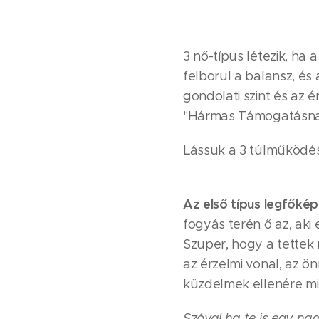
3 nő-típus létezik, ha
felborul a balansz, és
gondolati szint és az 
"Hármas Támogatásnak"
Lássuk a 3 túlműködés
Az első típus legfőké
fogyás terén ő az, aki 
Szuper, hogy a tettek
az érzelmi vonal, az 
küzdelmek ellenére mi
Szóval ha te is egy na