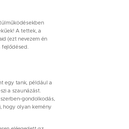
 a túlműködésekben
kűek! A tettek, a
taid (ezt nevezem én
 fejlődésed.
t egy tank, például a
eszi a szaunázást.
ndszerben-gondolkodás,
ti, hogy olyan kemény
esen eléegedett az