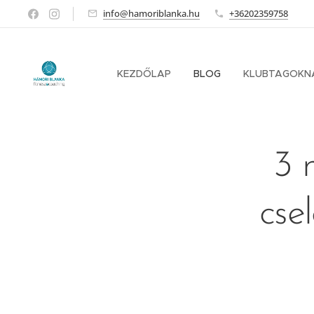
info@hamoriblanka.hu
+36202359758
KEZDŐLAP
BLOG
KLUBTAGOKN
3 
cse