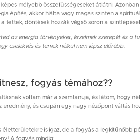
jét, képes mélyebb összefüsségeseket átlátni. Azonba
égia építés, akkor hiába vagy magas szinten a spirituá
s a tettek, döntések hozzák végső soron a szintlépése
rted az energia törvényeket, érzelmek szerepét és a t
ogy cselekvés és tervek nélkül nem lépsz előrébb.
fitnesz, fogyás témához??
ltásnak voltam már a szemtanuja, és látom, hogy né
az eredmény, és csupán egy nagy nézőpont váltás ho
letterületekre is igaz, de a fogyás a legkitűnőbb p
ny! A fogyás mindig: