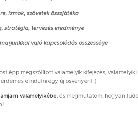
e, izmok, szövetek összjátéka
g, stratégia, tervezés eredménye
 önmagunkkal való kapcsolódás összessége
t épp megszólított valamelyik kifejezés, valamelyik 
 érdemes elindulni egy új ösvényen! :)
amjaim valamelyikébe
, és megmutatom, hogyan tud
i!