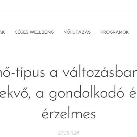
AK
CÉGES WELLBEING
NŐI UTAZÁS
PROGRAMOK
nő-típus a változásban
lekvő, a gondolkodó é
érzelmes
2025.11.25