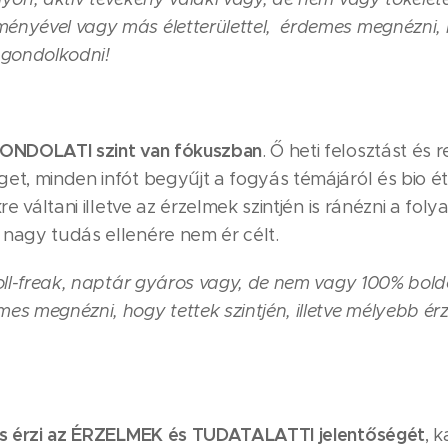
ényével vagy más életterülettel, érdemes megnézni, 
 gondolkodni!
ONDOLATI
szint van fókuszban
. Ő heti felosztást és 
et, minden infót begyűjt a fogyás témájáról és bio é
re váltani illetve az érzelmek szintjén is ránézni a fol
 nagy tudás ellenére nem ér célt.
roll-freak, naptár gyáros vagy, de nem vagy 100% bol
s megnézni, hogy tettek szintjén, illetve mélyebb érz
 és érzi az ÉRZELMEK és TUDATALATTI jelentőségét
, 