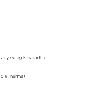
irány eddig kimaradt a
od a "hármas