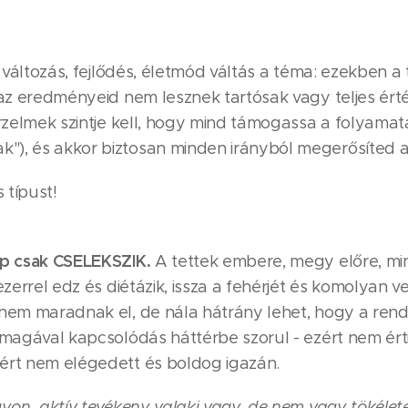
 a változás, fejlődés, életmód váltás a téma: ezekben
 az eredményeid nem lesznek tartósak vagy teljes érté
érzelmek szintje kell, hogy mind támogassa a folyama
), és akkor biztosan minden irányból megerősíted a
 típust!
pp csak CSELEKSZIK.
A tettek embere, megy előre, min
ezerrel edz és diétázik, issza a fehérjét és komolyan v
 nem maradnak el, de nála hátrány lehet, hogy a re
önmagával kapcsolódás háttérbe szorul - ezért nem ér
ért nem elégedett és boldog igazán.
gyon, aktív tevékeny valaki vagy, de nem vagy tökélet