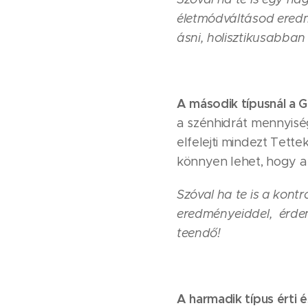
életmódváltásod eredm
ásni, holisztikusabban
A második típusnál a
G
a szénhidrát mennyiség
elfelejti mindezt Tettek
könnyen lehet, hogy a
Szóval ha te is a kont
eredményeiddel, érdeme
teendő!
A harmadik típus érti