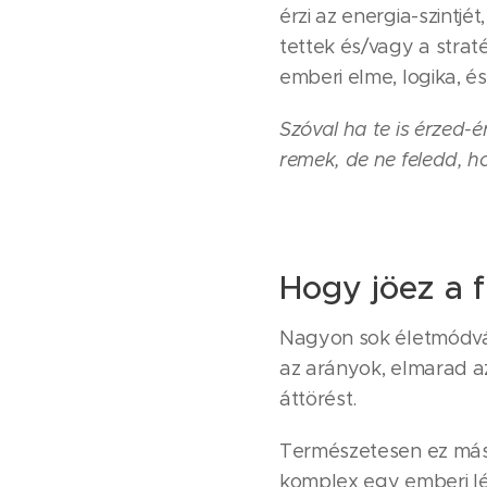
érzi az energia-szint
tettek és/vagy a strat
emberi elme, logika, é
Szóval ha te is érzed-é
remek, de ne feledd, h
Hogy jöez a 
Nagyon sok életmódvá
az arányok, elmarad 
áttörést.
Természetesen ez más é
komplex egy emberi lé