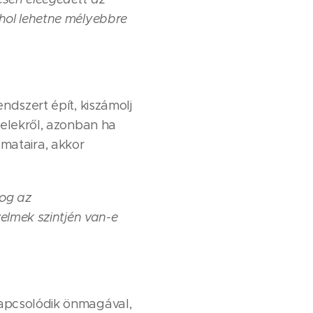
hol lehetne mélyebbre
rendszert épít, kiszámolj
telekről, azonban ha
yamataira, akkor
dog az
elmek szintjén van-e
kapcsolódik önmagával,