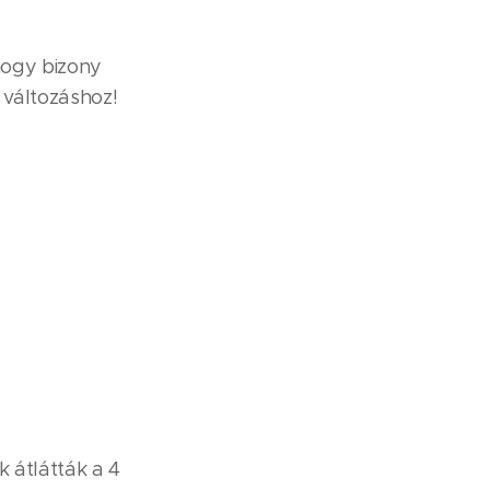
hogy bizony
 változáshoz!
 átlátták a 4