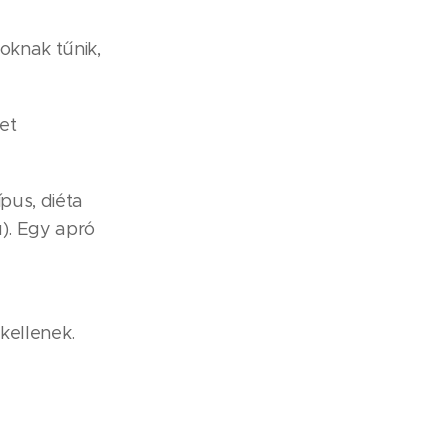
Soknak tűnik,
et
ípus, diéta
ú). Egy apró
kellenek.