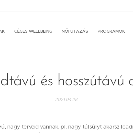
AK
CÉGES WELLBEING
NŐI UTAZÁS
PROGRAMOK
dtávú és hosszútávú 
2021.04.28
, nagy terveid vannak, pl. nagy túlsúlyt akarsz leadn