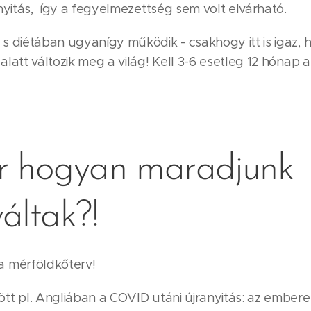
nyitás, így a fegyelmezettség sem volt elvárható.
s diétában ugyanígy működik - csakhogy itt is igaz, 
latt változik meg a világ! Kell 3-6 esetleg 12 hónap a
r hogyan maradjunk
áltak?!
 mérföldkőterv!
tt pl. Angliában a COVID utáni újranyitás: az emberek