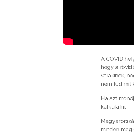
A COVID hely
hogy a rövidt
valakinek, ho
nem tud mit 
Ha azt mondju
kalkulálni.
Magyarország
minden megké