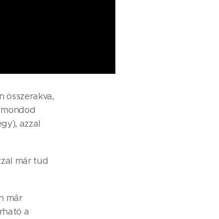
n összerakva,
zt mondod
egy), azzal
zzal már tud
an már
rható a