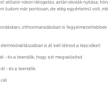
st: először rokon látogatás, aztán iskolák nyitása, hó
nem tudom már pontosan, de elég egyértelmű volt, mik
ordásban, otthonmaradásban is fegyelmezettebbek 
életmódváltásodban is át kell látnod a lépcsőket:
cél - és a teendők, hogy ezt megvalósítsd
cél - és a teendők
 cél