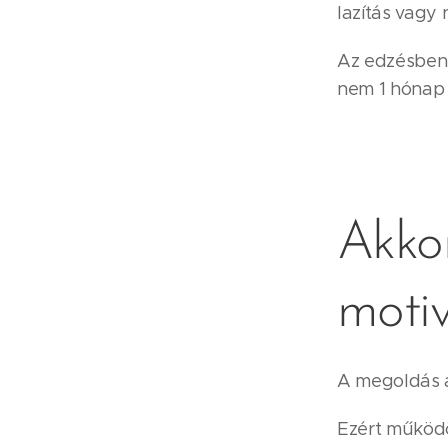
lazítás vagy 
Az edzésben 
nem 1 hónap a
Akko
motiv
A megoldás a
Ezért működö