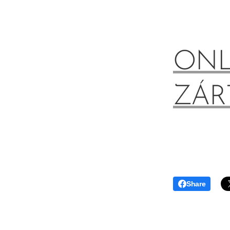
ONL
ZÁR
Share