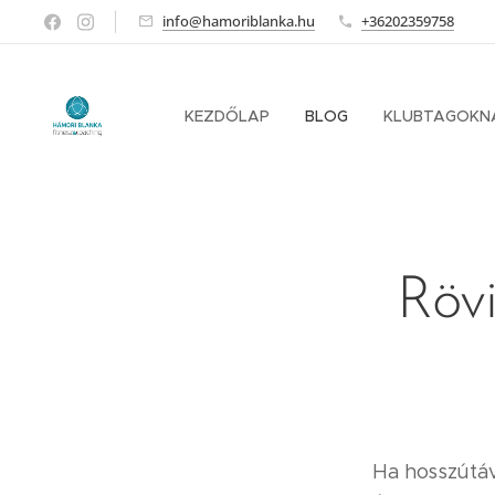
info@hamoriblanka.hu
+36202359758
KEZDŐLAP
BLOG
KLUBTAGOKN
Rövi
Ha hosszútávú