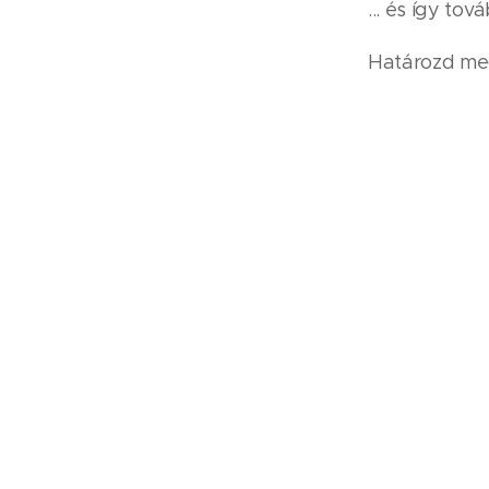
... és így tov
Határozd meg