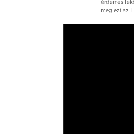
érdemes felda
meg ezt az 1 