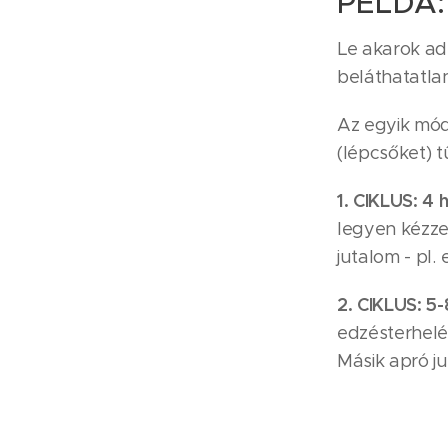
PÉLDA
Le akarok adn
beláthatatlan
Az egyik mód
(lépcsőket) 
1. CIKLUS: 4 
legyen kézzel
jutalom - pl.
2. CIKLUS: 5-
edzésterhelés
Másik apró ju