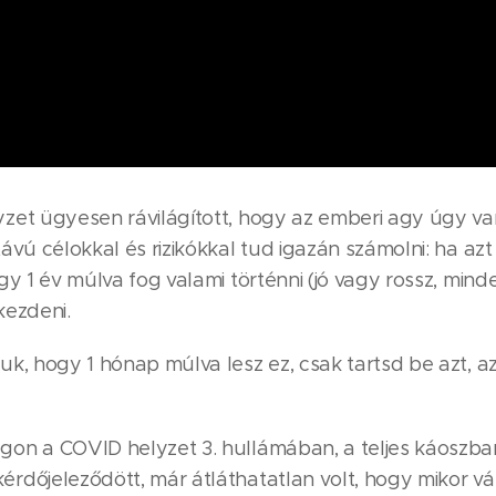
zet ügyesen rávilágított, hogy az emberi agy úgy va
ávú célokkal és rizikókkal tud igazán számolni: ha a
gy 1 év múlva fog valami történni (jó vagy rossz, mind
kezdeni.
k, hogy 1 hónap múlva lesz ez, csak tartsd be azt, a
on a COVID helyzet 3. hullámában, a teljes káoszb
rdőjeleződött, már átláthatatlan volt, hogy mikor vá