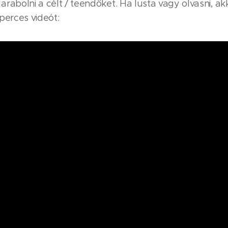
rabolni a célt / teendőket. Ha lusta vagy olvasni, a
perces videót: