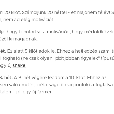
:
i 20 kilót. Számoljunk 20 héttel - ez majdnem félév! 
, nem ad elég motivációt.
ja, hogy fenntartsd a motivációd, hogy mérföldkövek
tűzöl ki magadnak.
hét.
Ez alatt 5 kilót adok le. Ehhez a heti edzés szám, t
 fogható (ne csak olyan "picit jobban figyelek" típus
 egy új
shake.
8. hét.
A 8. hét végére leadom a 10. kilót. Ehhez az
en való emelés, diéta szigorításai pontokba foglalva 
talom - pl. egy új farmer.