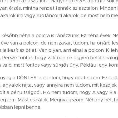
et tenni az asztalon". Nagyon jó érzés átlátni a sok 
yan érzés, mintha rendet tennék az asztalon. Minden le
 akarok írni vagy rúdtáncolni akarok, de most nem me
 később néha a polcra is ránézzünk. Ez néha évek. 
éve van a polcon, de nem zavar, tudom, ha önjáró le
lelkesít az ötlet. Van olyan, ami elhal a polcon. Ki le
 Persze fontos, hogy valóban ne legyen belőle halogat
 való, mert fontos vagy sürgős ügy. Például egy kon
ényeg a DÖNTÉS: eldöntöm, hogy odateszem. Ez is job
agyalok rajta, vagy annyira nem tudom, mit kezdjek 
dít a bénultságból. HA nem tudom, hogy A vagy B a
lélegzem. Mást csinálok. Megnyugszom. Néhány hét,
jobban lépni benne.