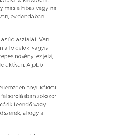
y más a hibás vagy na
van, evidenciában
az író asztalát. Van
n a fő célok, vagyis
repes növény: ez jelzi,
e aktívan. A jobb
 Jellemzően anyukákkal
 felsorolásban sokszor
, másik teendő vagy
ódszerek, ahogy a