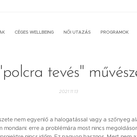
AK
CÉGES WELLBEING
NŐI UTAZÁS
PROGRAMOK
"polcra tevés" művész
2021.11.13
szete nem egyenlő a halogatással vagy a szőnyeg alá
m mondani: erre a problémára most nincs megoldáso
 projektre nincs időm. Ez nagyon hasznos. Mert nem azt 