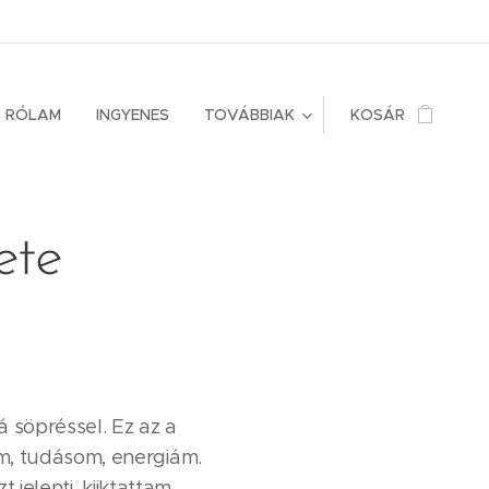
RÓLAM
INGYENES
TOVÁBBIAK
KOSÁR
ete
 söpréssel. Ez az a
m, tudásom, energiám.
jelenti, kiiktattam,