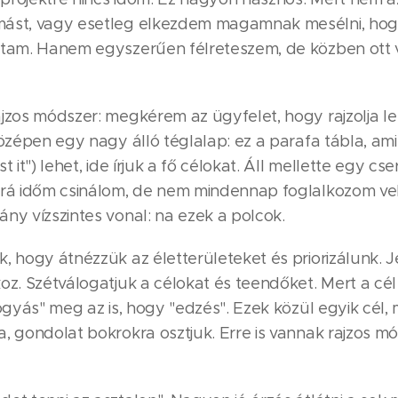
mást, vagy esetleg elkezdem magamnak mesélni, hog
ttam. Hanem egyszerűen félreteszem, de közben ott 
jzos módszer: megkérem az ügyfelet, hogy rajzolja le 
középen egy nagy álló téglalap: ez a parafa tábla, ami
 it") lehet, ide írjuk a fő célokat. Áll mellette egy cse
 rá időm csinálom, de nem mindennap foglalkozom vel
ny vízszintes vonal: na ezek a polcok.
k, hogy átnézzük az életterületeket és priorizálunk.
oz. Szétválogatjuk a célokat és teendőket. Mert a cél
fogyás" meg az is, hogy "edzés". Ezek közül egyik cél
, gondolat bokrokra osztjuk. Erre is vannak rajzos m