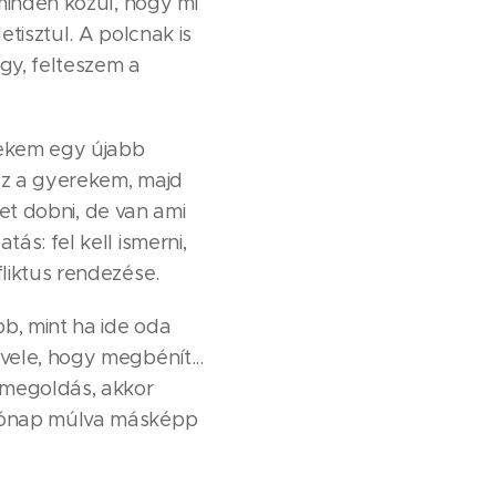
minden közül, hogy mi
tisztul. A polcnak is
gy, felteszem a
Nekem egy újabb
sz a gyerekem, majd
het dobni, de van ami
ás: fel kell ismerni,
fliktus rendezése.
b, mint ha ide oda
vele, hogy megbénít...
 megoldás, akkor
 hónap múlva másképp