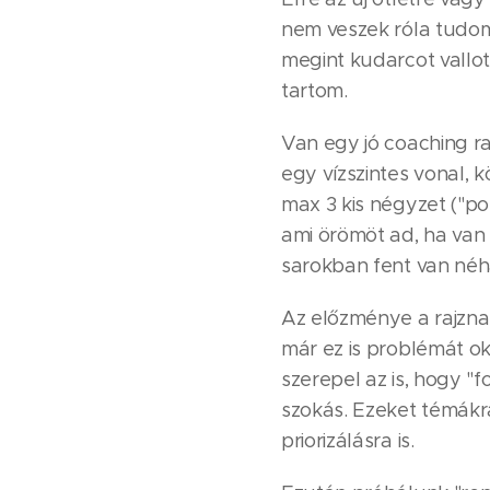
nem veszek róla tudo
megint kudarcot vallo
tartom.
Van egy jó coaching ra
egy vízszintes vonal, 
max 3 kis négyzet ("post
ami örömöt ad, ha van
sarokban fent van néhá
Az előzménye a rajzna
már ez is problémát ok
szerepel az is, hogy "
szokás. Ezeket témákra
priorizálásra is.