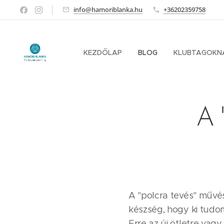
info@hamoriblanka.hu
+36202359758
KEZDŐLAP
BLOG
KLUBTAGOKN
A 
A "polcra tevés" művé
készség, hogy ki tudo
Erre az új ötletre vagy