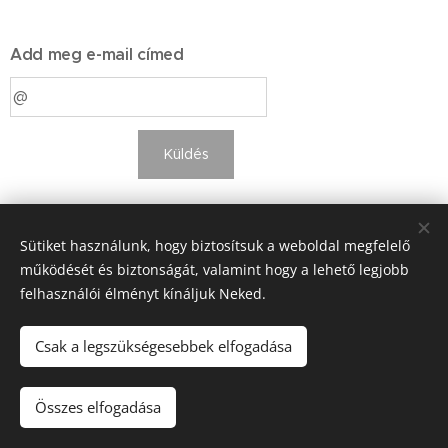
Add meg e-mail címed
Küldés
Sütiket használunk, hogy biztosítsuk a weboldal megfelelő
működését és biztonságát, valamint hogy a lehető legjobb
felhasználói élményt kínáljuk Neked.
Csak a legszükségesebbek elfogadása
Hámori Blanka EV, 1101 Csákó köz 14. Bp, +36-20-235-9758
TikTok
Instagram
Facebook
Youtube
Összes elfogadása
info@hamoriblanka.hu
Sütik