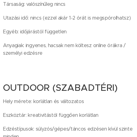
Társaság: valószínűleg nincs
Utazási idő: nincs (ezzel akár 1-2 órát is megspórolhatsz)
Egyéb: időjárástól független
Anyagiak: ingyenes, hacsak nem költesz online órákra /
személyi edzésre
OUTDOOR (SZABADTÉRI)
Hely mérete: korlátlan és változatos
Eszköztár: kreativitástól függően korlátlan
Edzéstípusok: súlyzós/gépes/táncos edzésen kívül szinte
minden