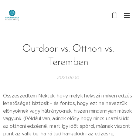
Outdoor vs. Otthon vs.
Teremben
2021.06.10
Összeszedtem Nektek, hogy melyik helyszín milyen edzés
lehetőséget biztosít - és fontos, hogy ezt ne nevezzük
előnyöknek vagy hátrányoknak, hiszen mindannyian mások
vagyunk. (Például van, akinek előny, hogy nincs utazási idő
az otthoni edzésnél, mert így időt spórol, másnak viszont
pont az válik be, ha rá tud hangolódni az edzésre,