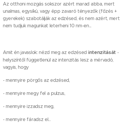
Az otthoni mozgás sokszor azért marad abba, mert
unalmas, egysíkú, vagy épp zavaró tényezők (főzés +
gyerekek) szabotálják az edzésed, és nem azért, mert
nem tudjuk magunkat leterheni 10 nm-en...
intenzitását
Amit én javaslok: nézd meg az edzésed
-
helyszíntől függetlenül az intenzitás lesz a mérvadó,
vagyis, hogy
- mennyire pörgős az edzésed,
- mennyire megy fel a pulzus,
- mennyire izzadsz meg,
- mennyire fáradsz el...