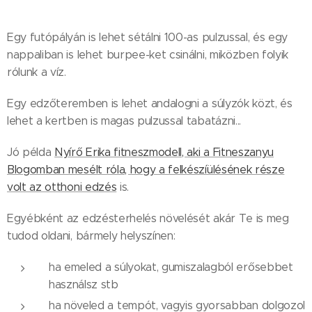
Egy futópályán is lehet sétálni 100-as pulzussal, és egy
nappaliban is lehet burpee-ket csinálni, miközben folyik
rólunk a víz.
Egy edzőteremben is lehet andalogni a súlyzók közt, és
lehet a kertben is magas pulzussal tabatázni...
Jó példa
Nyírő Erika fitneszmodell, aki a Fitneszanyu
Blogomban mesélt róla, hogy a felkészíülésének része
volt az otthoni edzés
is.
Egyébként az edzésterhelés növelését akár Te is meg
tudod oldani, bármely helyszínen:
ha emeled a súlyokat, gumiszalagból erősebbet
használsz stb
ha növeled a tempót, vagyis gyorsabban dolgozol