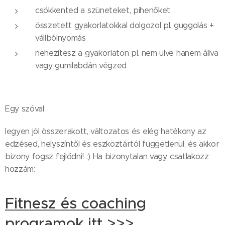
csökkented a szüneteket, pihenőket
összetett gyakorlatokkal dolgozol pl. guggolás +
vállbólnyomás
nehezítesz a gyakorlaton pl. nem ülve hanem állva
vagy gumilabdán végzed
Egy szóval:
legyen jól összerakott, változatos és elég hatékony az
edzésed, helyszíntől és eszköztártól függetlenül, és akkor
bizony fogsz fejlődni! :) Ha bizonytalan vagy, csatlakozz
hozzám:
Fitnesz és coaching
programok itt >>>