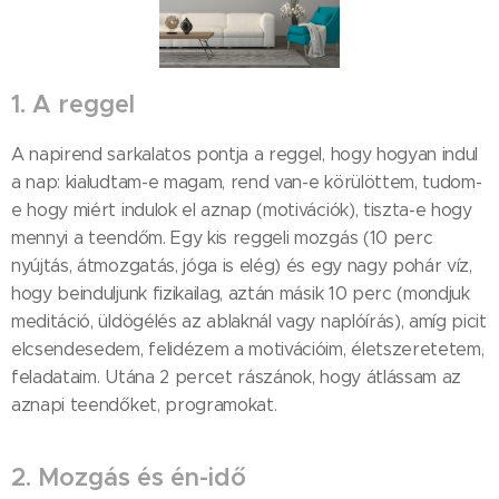
1. A reggel
A napirend sarkalatos pontja a reggel, hogy hogyan indul
a nap: kialudtam-e magam, rend van-e körülöttem, tudom-
e hogy miért indulok el aznap (motivációk), tiszta-e hogy
mennyi a teendőm. Egy kis reggeli mozgás (10 perc
nyújtás, átmozgatás, jóga is elég) és egy nagy pohár víz,
hogy beinduljunk fizikailag, aztán másik 10 perc (mondjuk
meditáció, üldögélés az ablaknál vagy naplóírás), amíg picit
elcsendesedem, felidézem a motivációim, életszeretetem,
feladataim. Utána 2 percet rászánok, hogy átlássam az
aznapi teendőket, programokat.
2. Mozgás és én-idő