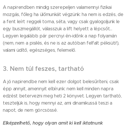
A napirendben mindig szerepeljen valamennyi fizikai
mozgás, főleg ha ülőmunkát végzünk: ha nem is edzés, de
a fent leírt reggeli torna, séta, vagy csak gyalogoljunk le
egy buszmegállót, válasszuk a lift helyett a lépcsőt...
Legyen legalább pár percnyi én-időnk a nap folyamán
(nem, nem a pisilés, és ne is az autóban felfalt péksüti!),
valami üdítő, egészséges, felemelő.
3. Nem túl feszes, tartható
A jó napirendbe nem kell ezer dolgot belesűríteni, csak
épp annyit, amennyit elbírunk: nem kell minden napra
edzést betervezni meg heti 2 könyvet. Legyen tartható,
teszteljük is, hogy mennyi az, ami dinamikussá teszi a
napot, de nem görcsössé.
Elképzelhető, hogy olyan amit ki kell iktatnunk