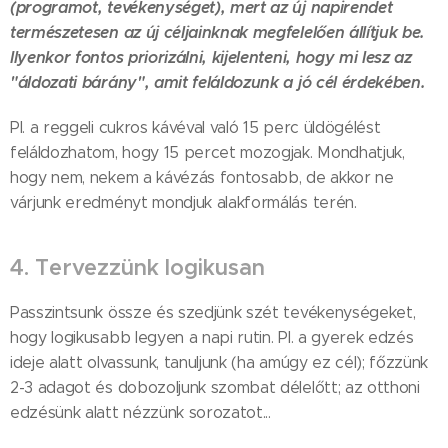
(programot, tevékenységet), mert az új napirendet
természetesen az új céljainknak megfelelően állítjuk be.
Ilyenkor fontos priorizálni, kijelenteni, hogy mi lesz az
"áldozati bárány", amit feláldozunk a jó cél érdekében.
Pl. a reggeli cukros kávéval való 15 perc üldögélést
feláldozhatom, hogy 15 percet mozogjak. Mondhatjuk,
hogy nem, nekem a kávézás fontosabb, de akkor ne
várjunk eredményt mondjuk alakformálás terén.
4. Tervezzünk logikusan
Passzintsunk össze és szedjünk szét tevékenységeket,
hogy logikusabb legyen a napi rutin. Pl. a gyerek edzés
ideje alatt olvassunk, tanuljunk (ha amúgy ez cél); főzzünk
2-3 adagot és dobozoljunk szombat délelőtt; az otthoni
edzésünk alatt nézzünk sorozatot...