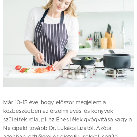
Már 10-15 éve, hogy először megjelent a
közbeszédben az érzelmi evés, és könyvek
születtek róla, pl. az Éhes lélek gyógyítása vagy a
Ne cipeld tovább Dr. Lukács Lizától. Azóta
azonban, edzőkkel és dietetikusokkal, segítő