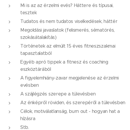
Mi is az az érzelmi evés? Háttere és típusai,
tesztek
Tudatos és nem tudatos viselkedések, háttér
Megoldási javaslatok (felismerés, sématörés,
szokásátalakítás)
Történetek az elmúlt 15 éves fitneszszakmai
tapasztalatból
Egyéb apró tippek a fitnesz és coaching
eszköztárából
A figyelemhiány-zavar megjelenése az érzelmi
evésben
A szájlégzés szerepe a túlevésben
Az énképről röviden, és szerepéről a túlevésben
Célok, motiválatlanság, burn out - hogyan hat a
hízásra
Stb.