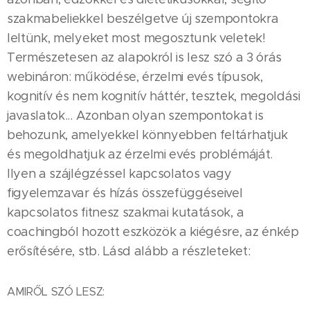
szakmabeliekkel beszélgetve új szempontokra
leltünk, melyeket most megosztunk veletek!
Természetesen az alapokról is lesz szó a 3 órás
webináron: működése, érzelmi evés típusok,
kognitív és nem kognitív háttér, tesztek, megoldási
javaslatok... Azonban olyan szempontokat is
behozunk, amelyekkel könnyebben feltárhatjuk
és megoldhatjuk az érzelmi evés problémáját.
Ilyen a szájlégzéssel kapcsolatos vagy
figyelemzavar és hízás összefüggéseivel
kapcsolatos fitnesz szakmai kutatások, a
coachingból hozott eszközök a kiégésre, az énkép
erősítésére, stb. Lásd alább a részleteket:
AMIRŐL SZÓ LESZ: