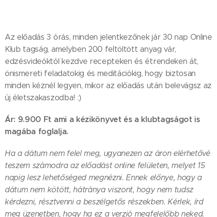
Az előadás 3 órás, minden jelentkezőnek jár 30 nap Online
Klub tagság, amelyben 200 feltöltött anyag vár,
edzésvideóktól kezdve recepteken és étrendeken át,
önismereti feladatokig és meditációkig, hogy biztosan
minden kéznél legyen, mikor az előadás után belevágsz az
új életszakaszodba! :)
Ár: 9.900 Ft ami a kézikönyvet és a klubtagságot is
magába foglalja.
Ha a dátum nem felel meg, ugyanezen az áron elérhetővé
teszem számodra az előadást online felületen, melyet 15
napig lesz lehetőséged megnézni. Ennek előnye, hogy a
dátum nem kötött, hátránya viszont, hogy nem tudsz
kérdezni, résztvenni a beszélgetős részekben. Kérlek, írd
meg üzenetben, hogy ha ez a verzió megfelelőbb neked.